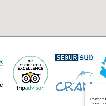
Per oferir les
a la informaci