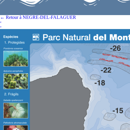
←
Retour à NEGRE-DEL-FALAGUER
‹
›