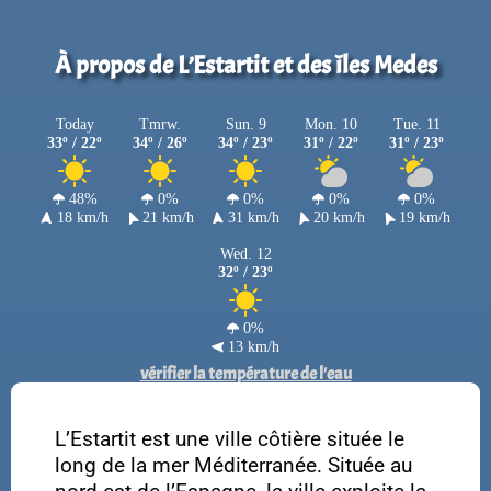
À propos de L’Estartit et des îles Medes
Today
Tmrw.
Sun. 9
Mon. 10
Tue. 11
33º / 22º
34º / 26º
34º / 23º
31º / 22º
31º / 23º
48%
0%
0%
0%
0%
18 km/h
21 km/h
31 km/h
20 km/h
19 km/h
Wed. 12
32º / 23º
0%
13 km/h
vérifier la température de l'eau
L’Estartit est une ville côtière située le
long de la mer Méditerranée. Située au