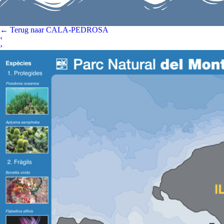
←
Terug naar CALA-PEDROSA
‹
›