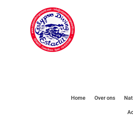
Home
Over ons
Nat
A