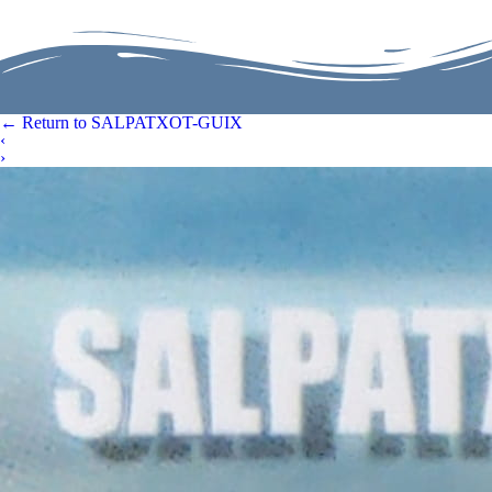
←
Return to SALPATXOT-GUIX
‹
›