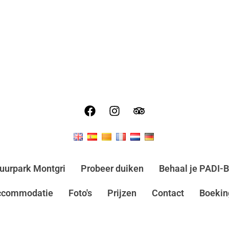
uurpark Montgri
Probeer duiken
Behaal je PADI-B
ccommodatie
Foto's
Prijzen
Contact
Boekin