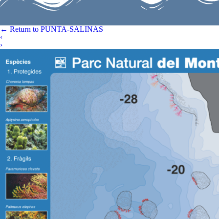
←
Return to PUNTA-SALINAS
‹
›