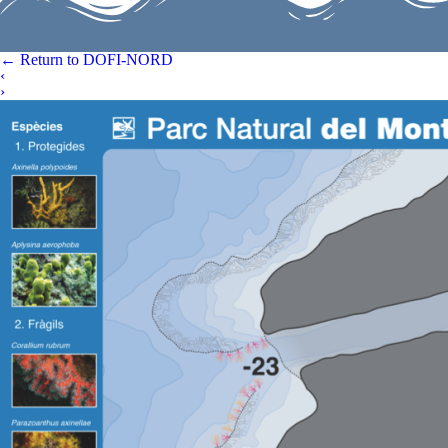
←
Return to DOFI-NORD
‹
›