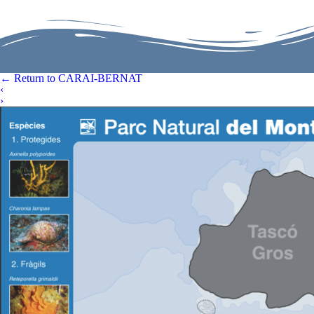
←
Return to CARAI-BERNAT
‹
›