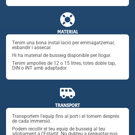
MATERIAL
Tenim una bona instal·lació per emmagatzemar,
esbandir i assecar.
Hi ha material de busseig disponible per llogar.
Tenim ampolles de 12 o 15 litres, totes doble tap,
DIN o INT amb adaptador.
TRANSPORT
Transportem l'equip fins al port i el tornem després
de cada immersió.
Podem recollir el teu equip de busseig al teu
allotjament a l'Estartit. No dubteu a preguntar-nos.