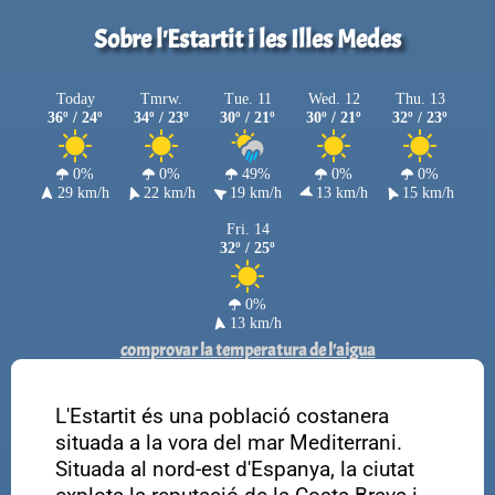
Sobre l'Estartit i les Illes Medes
Today
Tmrw.
Tue. 11
Wed. 12
Thu. 13
36º / 24º
34º / 23º
30º / 21º
30º / 21º
32º / 23º
0%
0%
49%
0%
0%
29 km/h
22 km/h
19 km/h
13 km/h
15 km/h
Fri. 14
32º / 25º
0%
13 km/h
comprovar la temperatura de l'aigua
L'Estartit és una població costanera
situada a la vora del mar Mediterrani.
Situada al nord-est d'Espanya, la ciutat