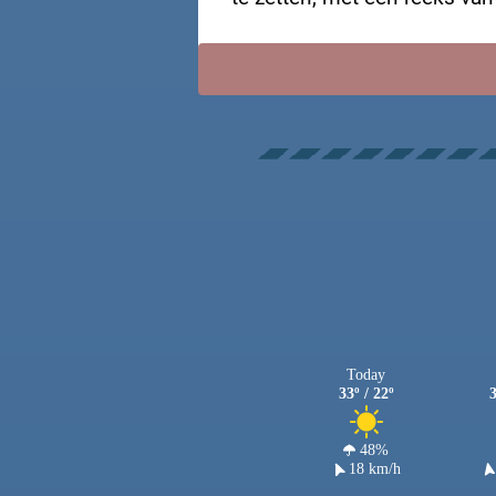
Today
33º / 22º
3
48%
18 km/h