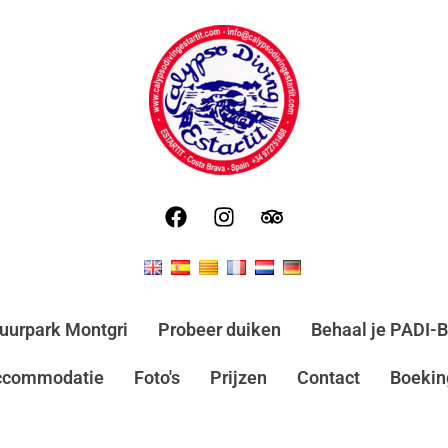
uurpark Montgri
Probeer duiken
Behaal je PADI-B
ccommodatie
Foto's
Prijzen
Contact
Boekin