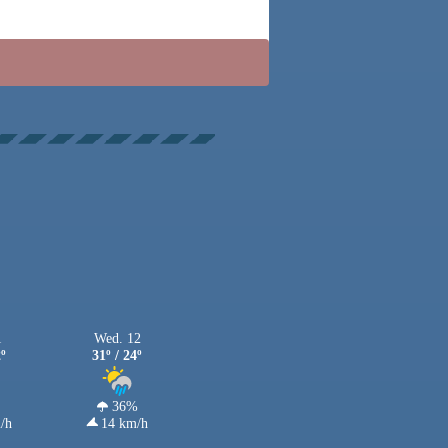
1
Wed. 12
2º
31º / 24º
36%
/h
14 km/h