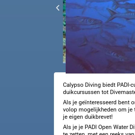
Calypso Diving biedt PADI-c
duikcursussen tot Divemaste
Als je geïnteresseerd bent 
volop mogelijkheden om je t
je eigen duikbrevet!
Als je je PADI Open Water Di
te zetten, met een reeks va