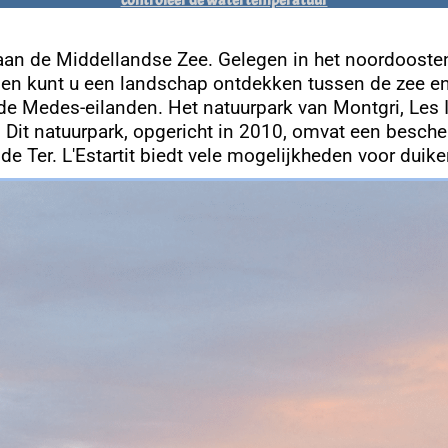
n aan de Middellandse Zee. Gelegen in het noordooste
 en kunt u een landschap ontdekken tussen de zee en d
e Medes-eilanden. Het natuurpark van Montgri, Les Il
it. Dit natuurpark, opgericht in 2010, omvat een besc
 de Ter. L'Estartit biedt vele mogelijkheden voor duik