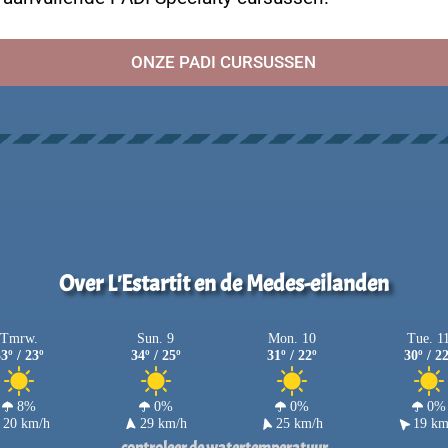
ONZE PADI CURSUSSEN
Over L'Estartit en de Medes-eilanden
Tmrw.
Sun. 9
Mon. 10
Tue. 1
3º / 23º
34º / 25º
31º / 22º
30º / 2
8%
0%
0%
0%
20 km/h
29 km/h
25 km/h
19 km
controleer de watertemperatuur