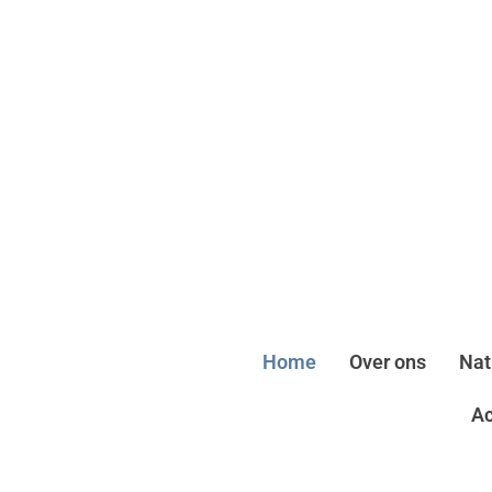
Home
Over ons
Nat
A