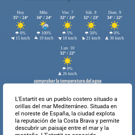
Hoy
Mñn.
Vier. 7
Sáb. 8
Dom. 9
35º / 24º
34º / 24º
32º / 24º
32º / 23º
34º / 22º
0%
100%
5%
50%
0%
15 km/h
19 km/h
18 km/h
21 km/h
30 km/h
Lun. 10
32º / 22º
0%
26 km/h
comprobar la temperatura del agua
L'Estartit es un pueblo costero situado a
orillas del mar Mediterráneo. Situada en
el noreste de España, la ciudad explota
la reputación de la Costa Brava y permite
descubrir un paisaje entre el mar y la