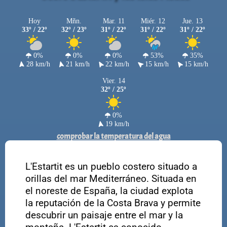
Hoy
Mñn.
Mar. 11
Miér. 12
Jue. 13
33º / 22º
32º / 23º
31º / 22º
31º / 22º
31º / 22º
0%
0%
0%
53%
35%
28 km/h
21 km/h
22 km/h
15 km/h
15 km/h
Vier. 14
32º / 25º
0%
19 km/h
comprobar la temperatura del agua
L'Estartit es un pueblo costero situado a
orillas del mar Mediterráneo. Situada en
el noreste de España, la ciudad explota
la reputación de la Costa Brava y permite
descubrir un paisaje entre el mar y la