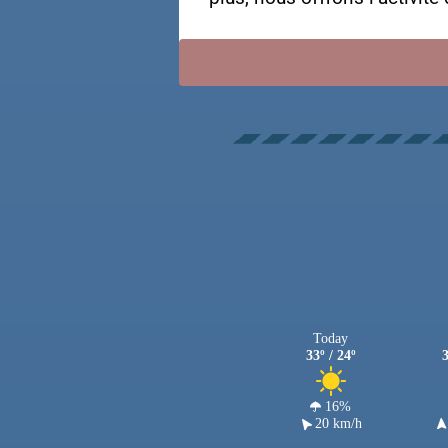
Today
33º / 24º
3
16%
20 km/h