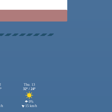
2
Thu. 13
4º
32º / 24º
%
0%
/h
15 km/h