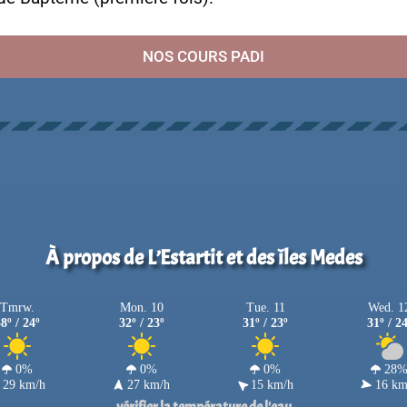
NOS COURS PADI
À propos de L’Estartit et des îles Medes
Tmrw.
Mon. 10
Tue. 11
Wed. 1
8º / 24º
32º / 23º
31º / 23º
31º / 2
0%
0%
0%
28
29 km/h
27 km/h
15 km/h
16 km
vérifier la température de l'eau