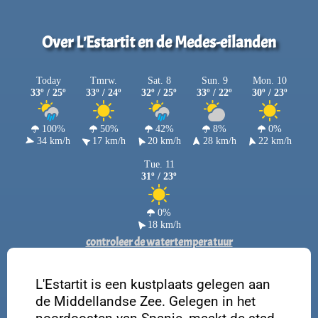
Over L'Estartit en de Medes-eilanden
Today
Tmrw.
Sat. 8
Sun. 9
Mon. 10
33º / 25º
33º / 24º
32º / 25º
33º / 22º
30º / 23º
100%
50%
42%
8%
0%
34 km/h
17 km/h
20 km/h
28 km/h
22 km/h
Tue. 11
31º / 23º
0%
18 km/h
controleer de watertemperatuur
L'Estartit is een kustplaats gelegen aan
de Middellandse Zee. Gelegen in het