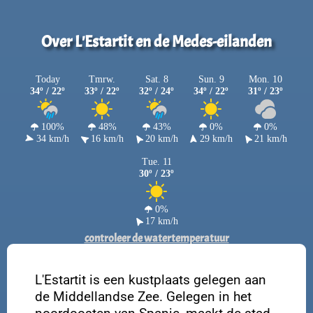
Over L'Estartit en de Medes-eilanden
Today
Tmrw.
Sat. 8
Sun. 9
Mon. 10
34º / 22º
33º / 22º
32º / 24º
34º / 22º
31º / 23º
100%
48%
43%
0%
0%
34 km/h
16 km/h
20 km/h
29 km/h
21 km/h
Tue. 11
30º / 23º
0%
17 km/h
controleer de watertemperatuur
L'Estartit is een kustplaats gelegen aan
de Middellandse Zee. Gelegen in het