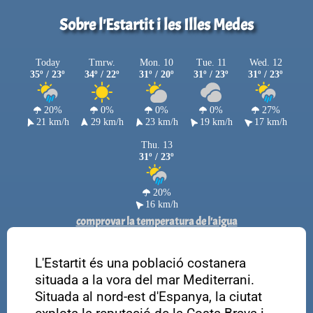
Sobre l'Estartit i les Illes Medes
Today
Tmrw.
Mon. 10
Tue. 11
Wed. 12
35º / 23º
34º / 22º
31º / 20º
31º / 23º
31º / 23º
20%
0%
0%
0%
27%
21 km/h
29 km/h
23 km/h
19 km/h
17 km/h
Thu. 13
31º / 23º
20%
16 km/h
comprovar la temperatura de l'aigua
L'Estartit és una població costanera
situada a la vora del mar Mediterrani.
Situada al nord-est d'Espanya, la ciutat