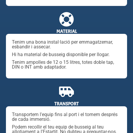
MATERIAL
Tenim una bona instal·lació per emmagatzemar,
esbandir i assecar.
Hi ha material de busseig disponible per llogar.
Tenim ampolles de 12 o 15 litres, totes doble tap,
DIN o INT amb adaptador.
TRANSPORT
Transportem l'equip fins al port i el tornem després
de cada immersió.
Podem recollir el teu equip de busseig al teu
allotjament a l'Estartit. No dubteu a preguntar-nos.