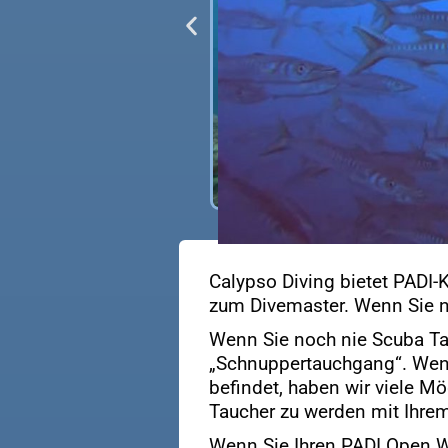
Calypso Diving bietet PADI-
zum Divemaster. Wenn Sie no
Wenn Sie noch nie Scuba Ta
„Schnuppertauchgang“. Wenn 
befindet, haben wir viele M
Taucher zu werden mit Ihre
Wenn Sie Ihren PADI Open Wa