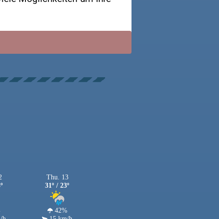
2
Thu. 13
3º
31º / 23º
%
42%
/h
15 km/h