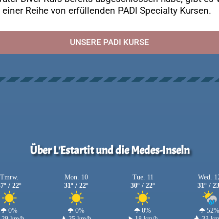
 einer Reihe von erfüllenden PADI Specialty Kursen.
UNSERE PADI KURSE
Über L'Estartit und die Medes-Inseln
Tmrw.
Mon. 10
Tue. 11
Wed. 1
7º / 22º
31º / 22º
30º / 22º
31º / 2
0%
0%
0%
52
29 km/h
25 km/h
18 km/h
33 km