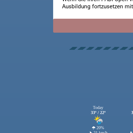
Ausbildung fortzusetzen mit
Today
33º / 22º
3
20%
21 km/h