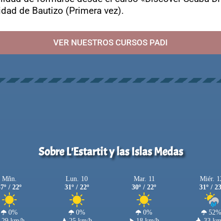
dad de Bautizo (Primera vez).
VER NUESTROS CURSOS PADI
Sobre L'Estartit y las Islas Medas
Mñn.
Lun. 10
Mar. 11
Miér. 1
7º / 22º
31º / 22º
30º / 22º
31º / 2
0%
0%
0%
52
29 km/h
25 km/h
18 km/h
33 km