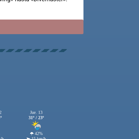
2
Jue. 13
3º
31º / 23º
%
42%
/h
15 km/h