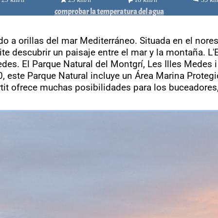
comprobar la temperatura del agua
ado a orillas del mar Mediterráneo. Situada en el nore
te descubrir un paisaje entre el mar y la montaña. L'
Medes. El Parque Natural del Montgrí, Les Illes Medes i
10, este Parque Natural incluye un Área Marina Proteg
tartit ofrece muchas posibilidades para los buceadore