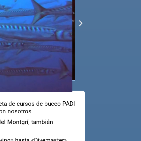
leta de cursos de buceo PADI
on nosotros.
del Montgrí, también
ving» hasta «Divemaster».