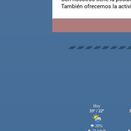
También ofrecemos la activi
Hoy
33º / 22º
3
20%
21 km/h