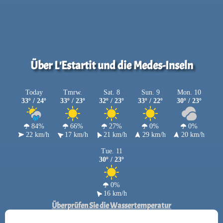
Über L'Estartit und die Medes-Inseln
Today
Tmrw.
Sat. 8
Sun. 9
Mon. 10
33º / 24º
33º / 23º
32º / 23º
33º / 22º
30º / 23º
84%
66%
27%
0%
0%
22 km/h
17 km/h
21 km/h
29 km/h
20 km/h
Tue. 11
30º / 23º
0%
16 km/h
Überprüfen Sie die Wassertemperatur