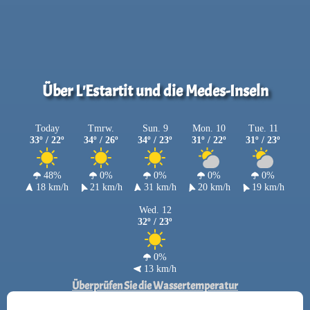
Über L'Estartit und die Medes-Inseln
Today
Tmrw.
Sun. 9
Mon. 10
Tue. 11
33º / 22º
34º / 26º
34º / 23º
31º / 22º
31º / 23º
48%
0%
0%
0%
0%
18 km/h
21 km/h
31 km/h
20 km/h
19 km/h
Wed. 12
32º / 23º
0%
13 km/h
Überprüfen Sie die Wassertemperatur