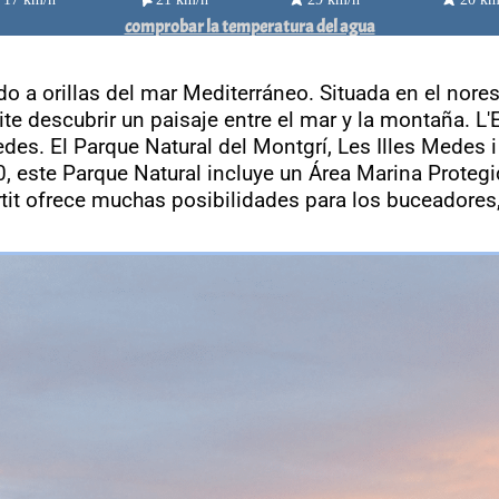
comprobar la temperatura del agua
ado a orillas del mar Mediterráneo. Situada en el nore
te descubrir un paisaje entre el mar y la montaña. L'
Medes. El Parque Natural del Montgrí, Les Illes Medes i
10, este Parque Natural incluye un Área Marina Proteg
tartit ofrece muchas posibilidades para los buceadore