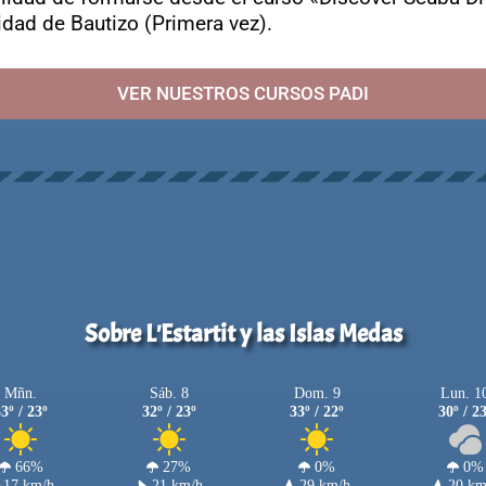
dad de Bautizo (Primera vez).
VER NUESTROS CURSOS PADI
Sobre L'Estartit y las Islas Medas
Mñn.
Sáb. 8
Dom. 9
Lun. 1
3º / 23º
32º / 23º
33º / 22º
30º / 2
66%
27%
0%
0%
17 km/h
21 km/h
29 km/h
20 km