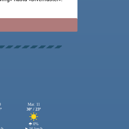
0
Mar. 11
3º
30º / 23º
0%
/h
16 km/h