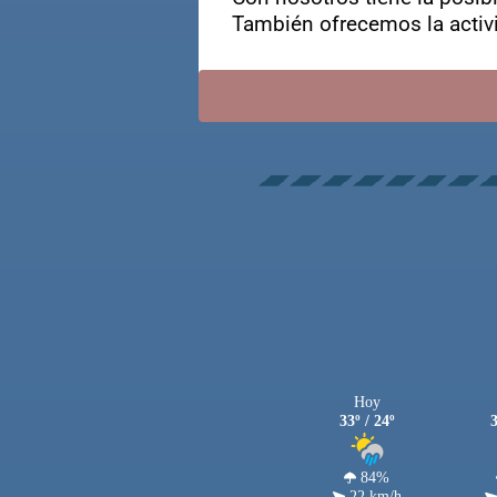
También ofrecemos la activi
Hoy
33º / 24º
3
84%
22 km/h