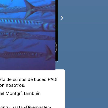
leta de cursos de buceo PADI
on nosotros.
del Montgrí, también
ving» hasta «Divemaster».