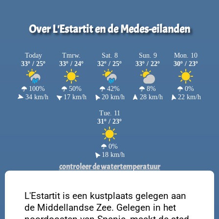
Over L'Estartit en de Medes-eilanden
Today
Tmrw.
Sat. 8
Sun. 9
Mon. 10
33º / 25º
33º / 24º
32º / 25º
33º / 22º
30º / 23º
100%
50%
42%
8%
0%
34 km/h
17 km/h
20 km/h
28 km/h
22 km/h
Tue. 11
31º / 23º
0%
18 km/h
controleer de watertemperatuur
L'Estartit is een kustplaats gelegen aan
de Middellandse Zee. Gelegen in het